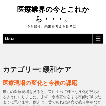
Skip
to
医療業界の今とこれか
content
ら・・・。
今を知り、未来を考える参考に！
Menu
カテゴリー:
緩和ケア
医療現場の変化と今後の課題
最近の医療現場を見ると、昔に比べて様々な変化が見られ
るようになりました。まず、余命宣告をする医師が減った
ように思います。例えば、昔であれば余命が残り半年など