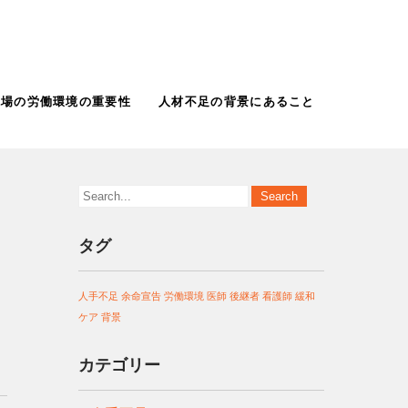
現場の労働環境の重要性
人材不足の背景にあること
タグ
人手不足
余命宣告
労働環境
医師
後継者
看護師
緩和
き
ケア
背景
カテゴリー