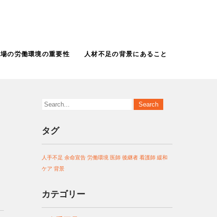
現場の労働環境の重要性
人材不足の背景にあること
タグ
人手不足
余命宣告
労働環境
医師
後継者
看護師
緩和
ケア
背景
カテゴリー