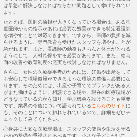
は早急に解決しなければならない問題として挙げられてい
ます。
たとえば、医師の負担が大きくなっている場合は、ある程
度医師からの指示があれば必要な処置ができる特定看護師
を増やすことで対応できます。ですから、医師の負担を減
らせるように、専門教育を受けたスタッフを増やすことが
急がれます。また、看護師の勤務もきちんと休日がとれる
ようにして、人材確保をする必要があります。また、給与
面の改善や教育制度の充実も検討しなければなりません。
さらに、女性の医療従事者のためには、妊娠や出産をして
も安心して職場復帰ができるような環境の整備も必要にな
ります。そのためには、出産や子育てでブランクがある人
がまた働けるように、相談できる場や、現在の医療現場が
どうなっているのかを知り、学ぶ機会を設けることも重要
です。業界の今後について語られている
こちらのサイト
に
も、そのことについて触れられているので、詳細をぜひチ
ェックしてみてください。
心身共に大変な医療現場は、スタッフの健康や生活を守る
ための整備が重視されるべきです。小さな子どもがいて