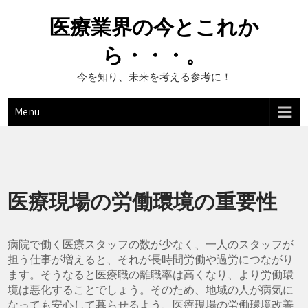
Skip
to
医療業界の今とこれか
content
ら・・・。
今を知り、未来を考える参考に！
Menu
医療現場の労働環境の重要性
病院で働く医療スタッフの数が少なく、一人のスタッフが
担う仕事が増えると、それが長時間労働や過労につながり
ます。そうなると医療職の離職率は高くなり、より労働環
境は悪化することでしょう。そのため、地域の人が病気に
なっても安心して暮らせるよう、医療現場の労働環境改善